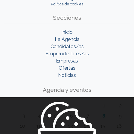
Política de cookies
Secciones
Inicio
La Agencia
Candidatos/as
Emprendedores/as
Empresas
Ofertas
Noticias
Agenda y eventos
1
2
3
4
5
6
7
8
9
10
11
12
13
14
15
16